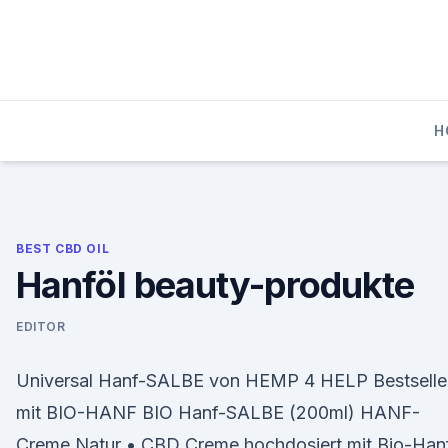
Skip
to
content
H
BEST CBD OIL
Hanföl beauty-produkte
EDITOR
Universal Hanf-SALBE von HEMP 4 HELP Bestselle
mit BIO-HANF BIO Hanf-SALBE (200ml) HANF-
Creme Natur • CBD Creme hochdosiert mit Bio-Han