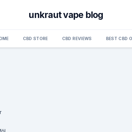
unkraut vape blog
OME
CBD STORE
CBD REVIEWS
BEST CBD O
r
föl