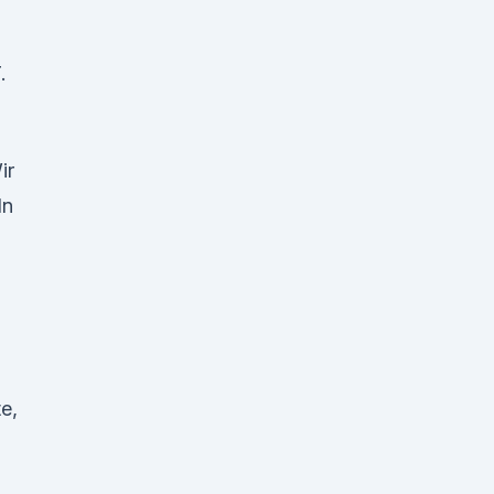
.
ir
ln
e,