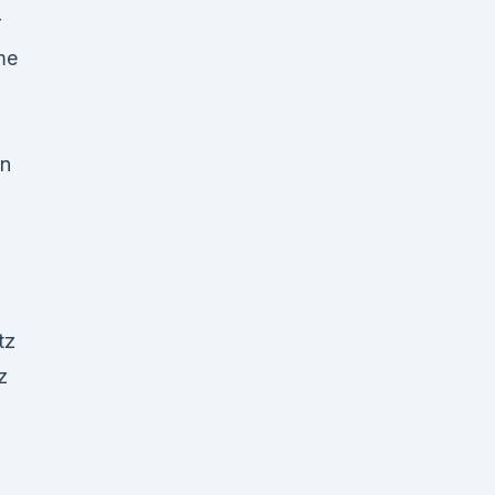
r
me
on
tz
z