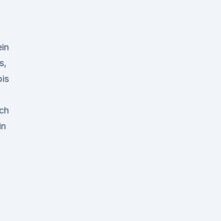
ein
s,
bis
ch
in