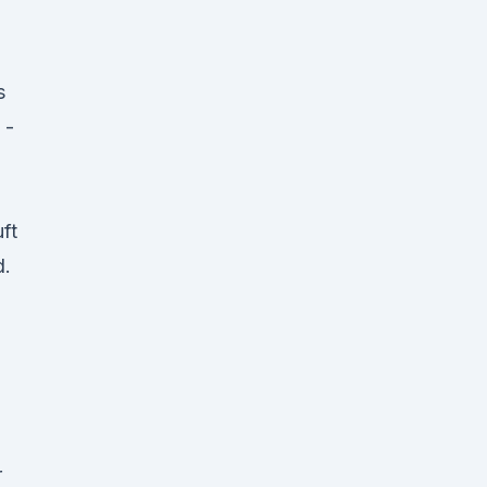
s
 -
ft
d.
r